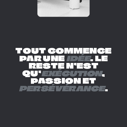
TOUT COMMENCE
PAR UNE
IDÉE
. LE
RESTE N’EST
QU’
EXÉCUTION
,
PASSION ET
PERSÉVÉRANCE
.