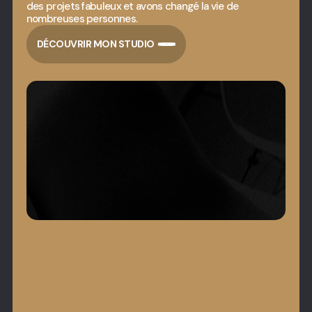
des projets fabuleux et avons changé la vie de
nombreuses personnes.
DÉCOUVRIR MON STUDIO