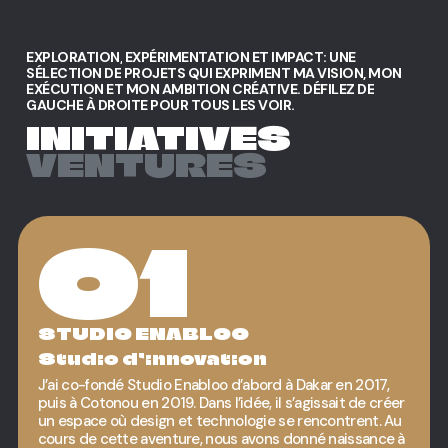
EXPLORATION,
EXPÉRIMENTATION
ET
IMPACT:
UNE
SÉLECTION
DE
PROJETS
QUI
EXPRIMENT
MA
VISION,
MON
EXÉCUTION
ET
MON
AMBITION
CRÉATIVE.
DÉFILEZ
DE
GAUCHE
À
DROITE
POUR
TOUS
LES
VOIR.
INITIATIVES
VENTURES
01
STUDIO ENABLOO
Studio d’innovation
J’ai co-fondé S
tudio Enabloo
d’abord à Dakar en 2017,
puis à Cotonou en 2019. Dans l’idée, il s’agissait de créer
un espace où design et technologie se rencontrent. Au
cours de cette aventure, nous avons donné naissance à